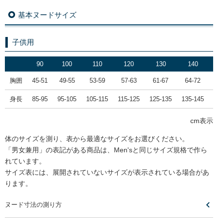
基本ヌードサイズ
子供用
90
100
110
120
130
140
胸囲
45-51
49-55
53-59
57-63
61-67
64-72
身長
85-95
95-105
105-115
115-125
125-135
135-145
1
cm表示
体のサイズを測り、表から最適なサイズをお選びください。
「男女兼用」の表記がある商品は、Men'sと同じサイズ規格で作ら
れています。
サイズ表には、展開されていないサイズが表示されている場合があ
ります。
ヌード寸法の測り方