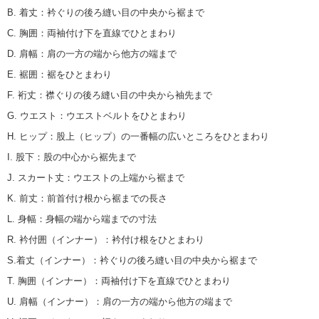
B. 着丈
：
衿ぐりの後ろ縫い目の中央から裾まで
C. 胸囲
：
両袖付け下を直線でひとまわり
D. 肩幅
：
肩の一方の端から他方の端まで
E. 裾囲
：
裾をひとまわり
F. 裄丈
：
襟ぐりの後ろ縫い目の中央から袖先まで
G. ウエスト
：
ウエストベルトをひとまわり
H. ヒップ
：
股上（ヒップ）の一番幅の広いところをひとまわり
I. 股下
：
股の中心から裾先まで
J. スカート丈
：
ウエストの上端から裾まで
K. 前丈
：
前首付け根から裾までの長さ
L. 身幅
：
身幅の端から端までの寸法
R. 衿付囲（インナー）
：
衿付け根をひとまわり
S.着丈（インナー）
：
衿ぐりの後ろ縫い目の中央から裾まで
T. 胸囲（インナー）
：
両袖付け下を直線でひとまわり
U. 肩幅（インナー）
：
肩の一方の端から他方の端まで