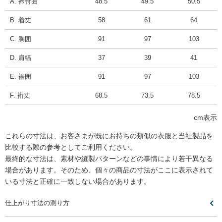
A. 衿付囲
48.5
49.5
50.5
B. 着丈
58
61
64
C. 胸囲
91
97
103
D. 肩幅
37
39
41
E. 裾囲
91
97
103
F. 裄丈
68.5
73.5
78.5
cm表示
これらの寸法は、お客さまが既にお持ちの類似の衣服と当社製品を
比較する際の参考としてご利用ください。
最終的な寸法は、素材や縫製パターンなどの事情により若干異なる
場合があります。そのため、個々の商品の寸法がここに表示されて
いる寸法と正確に一致しない場合があります。
仕上がり寸法の測り方