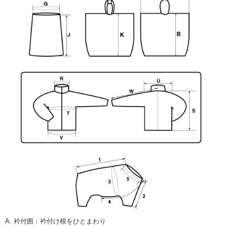
A. 衿付囲
：
衿付け根をひとまわり