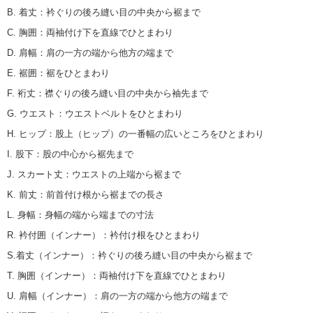
B. 着丈
：
衿ぐりの後ろ縫い目の中央から裾まで
C. 胸囲
：
両袖付け下を直線でひとまわり
D. 肩幅
：
肩の一方の端から他方の端まで
E. 裾囲
：
裾をひとまわり
F. 裄丈
：
襟ぐりの後ろ縫い目の中央から袖先まで
G. ウエスト
：
ウエストベルトをひとまわり
H. ヒップ
：
股上（ヒップ）の一番幅の広いところをひとまわり
I. 股下
：
股の中心から裾先まで
J. スカート丈
：
ウエストの上端から裾まで
K. 前丈
：
前首付け根から裾までの長さ
L. 身幅
：
身幅の端から端までの寸法
R. 衿付囲（インナー）
：
衿付け根をひとまわり
S.着丈（インナー）
：
衿ぐりの後ろ縫い目の中央から裾まで
T. 胸囲（インナー）
：
両袖付け下を直線でひとまわり
U. 肩幅（インナー）
：
肩の一方の端から他方の端まで