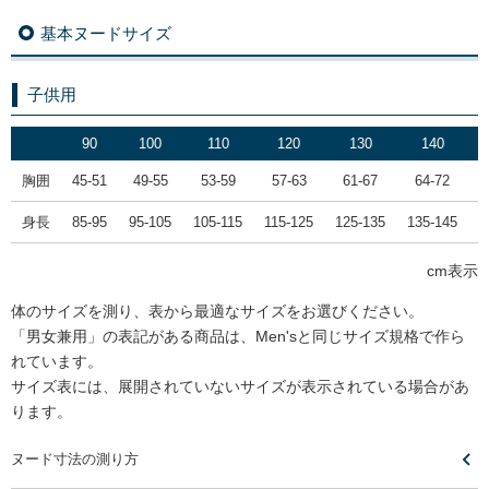
基本ヌードサイズ
子供用
90
100
110
120
130
140
胸囲
45-51
49-55
53-59
57-63
61-67
64-72
身長
85-95
95-105
105-115
115-125
125-135
135-145
1
cm表示
体のサイズを測り、表から最適なサイズをお選びください。
「男女兼用」の表記がある商品は、Men'sと同じサイズ規格で作ら
れています。
サイズ表には、展開されていないサイズが表示されている場合があ
ります。
ヌード寸法の測り方