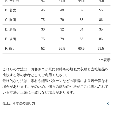
A. 衿付囲
41
42.5
44.5
46.5
B. 着丈
46
49
52
55
C. 胸囲
75
79
83
86
D. 肩幅
30
32
34
35
E. 裾囲
75
79
83
86
F. 裄丈
52
56.5
60.5
63.5
cm表示
これらの寸法は、お客さまが既にお持ちの類似の衣服と当社製品を
比較する際の参考としてご利用ください。
最終的な寸法は、素材や縫製パターンなどの事情により若干異なる
場合があります。そのため、個々の商品の寸法がここに表示されて
いる寸法と正確に一致しない場合があります。
仕上がり寸法の測り方