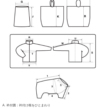
A. 衿付囲
：
衿付け根をひとまわり