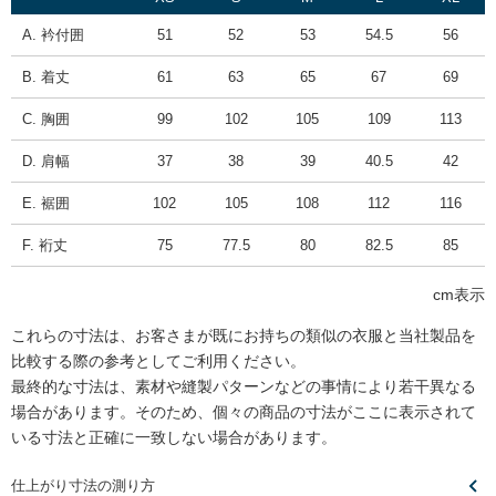
A. 衿付囲
51
52
53
54.5
56
B. 着丈
61
63
65
67
69
C. 胸囲
99
102
105
109
113
D. 肩幅
37
38
39
40.5
42
E. 裾囲
102
105
108
112
116
F. 裄丈
75
77.5
80
82.5
85
cm表示
これらの寸法は、お客さまが既にお持ちの類似の衣服と当社製品を
比較する際の参考としてご利用ください。
最終的な寸法は、素材や縫製パターンなどの事情により若干異なる
場合があります。そのため、個々の商品の寸法がここに表示されて
いる寸法と正確に一致しない場合があります。
仕上がり寸法の測り方