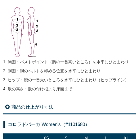
1. 胸囲
：
バストポイント（胸の一番高いところ）を水平にひとまわり
2. 胴囲
：
胴のベルトを締める位置を水平にひとまわり
3. ヒップ
：
腰の一番太いところを水平にひとまわり（ヒップライン）
4. 股の高さ
：
股の付け根より床面まで
商品の仕上がり寸法
コロラドパーカ Women's（#1101680）
XS
S
M
L
XL