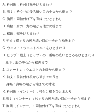
A. 衿付囲
：
衿付け根をひとまわり
B. 着丈
：
衿ぐりの後ろ縫い目の中央から裾まで
C. 胸囲
：
両袖付け下を直線でひとまわり
D. 肩幅
：
肩の一方の端から他方の端まで
E. 裾囲
：
裾をひとまわり
F. 裄丈
：
襟ぐりの後ろ縫い目の中央から袖先まで
G. ウエスト
：
ウエストベルトをひとまわり
H. ヒップ
：
股上（ヒップ）の一番幅の広いところをひとまわり
I. 股下
：
股の中心から裾先まで
J. スカート丈
：
ウエストの上端から裾まで
K. 前丈
：
前首付け根から裾までの長さ
L. 身幅
：
身幅の端から端までの寸法
R. 衿付囲（インナー）
：
衿付け根をひとまわり
S.着丈（インナー）
：
衿ぐりの後ろ縫い目の中央から裾まで
T. 胸囲（インナー）
：
両袖付け下を直線でひとまわり