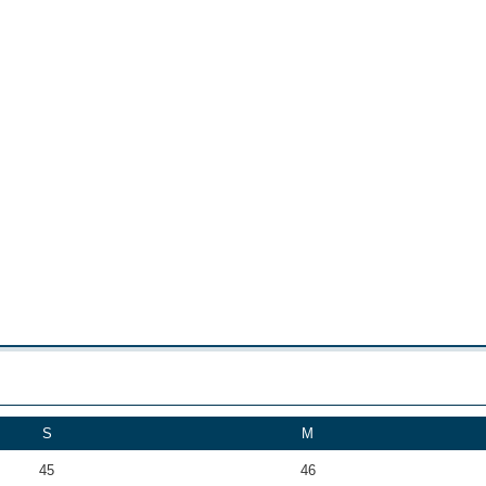
S
M
45
46