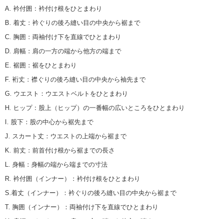
A. 衿付囲
：
衿付け根をひとまわり
B. 着丈
：
衿ぐりの後ろ縫い目の中央から裾まで
C. 胸囲
：
両袖付け下を直線でひとまわり
D. 肩幅
：
肩の一方の端から他方の端まで
E. 裾囲
：
裾をひとまわり
F. 裄丈
：
襟ぐりの後ろ縫い目の中央から袖先まで
G. ウエスト
：
ウエストベルトをひとまわり
H. ヒップ
：
股上（ヒップ）の一番幅の広いところをひとまわり
I. 股下
：
股の中心から裾先まで
J. スカート丈
：
ウエストの上端から裾まで
K. 前丈
：
前首付け根から裾までの長さ
L. 身幅
：
身幅の端から端までの寸法
R. 衿付囲（インナー）
：
衿付け根をひとまわり
S.着丈（インナー）
：
衿ぐりの後ろ縫い目の中央から裾まで
T. 胸囲（インナー）
：
両袖付け下を直線でひとまわり