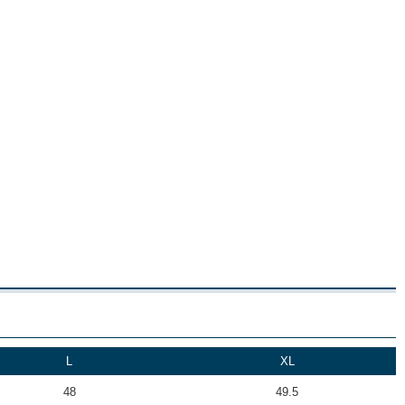
L
XL
48
49.5