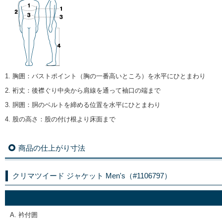
1. 胸囲
：
バストポイント（胸の一番高いところ）を水平にひとまわり
2. 裄丈
：
後襟ぐり中央から肩線を通って袖口の端まで
3. 胴囲
：
胴のベルトを締める位置を水平にひとまわり
4. 股の高さ
：
股の付け根より床面まで
商品の仕上がり寸法
クリマツイード ジャケット Men's（#1106797）
A. 衿付囲