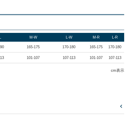
L
M-W
L-W
M-R
L-R
190
165-175
170-180
165-175
170-180
113
101-107
107-113
101-107
107-113
cm表示