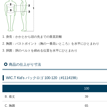
1. 身長
：
かかとから頭の先までの垂直距離
2. 胸囲
：
バストポイント（胸の一番高いところ）を水平にひとまわり
3. 胴囲
：
胴のベルトを締める位置を水平にひとまわり
商品の仕上がり寸法
WIC.T Kid's バックロゴ 100-120（#1114198）
100
B. 着丈
39
C. 胸囲
65