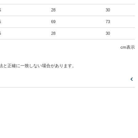
6
28
30
5
69
73
6
28
30
cm表示
法と正確に一致しない場合があります。