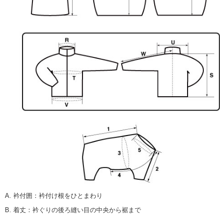
A. 衿付囲
：
衿付け根をひとまわり
B. 着丈
：
衿ぐりの後ろ縫い目の中央から裾まで