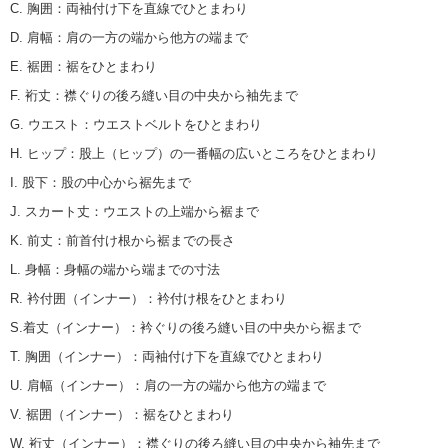
C. 胸囲
：
両袖付け下を直線でひとまわり
D. 肩幅
：
肩の一方の端から他方の端まで
E. 裾囲
：
裾をひとまわり
F. 裄丈
：
襟ぐりの後ろ縫い目の中央から袖先まで
G. ウエスト
：
ウエストベルトをひとまわり
H. ヒップ
：
股上（ヒップ）の一番幅の広いところをひとまわり
I. 股下
：
股の中心から裾先まで
J. スカート丈
：
ウエストの上端から裾まで
K. 前丈
：
前首付け根から裾までの長さ
L. 身幅
：
身幅の端から端までの寸法
R. 衿付囲（インナー）
：
衿付け根をひとまわり
S.着丈（インナー）
：
衿ぐりの後ろ縫い目の中央から裾まで
T. 胸囲（インナー）
：
両袖付け下を直線でひとまわり
U. 肩幅（インナー）
：
肩の一方の端から他方の端まで
V. 裾囲（インナー）
：
裾をひとまわり
W. 裄丈（インナー）
：
襟ぐりの後ろ縫い目の中央から袖先まで