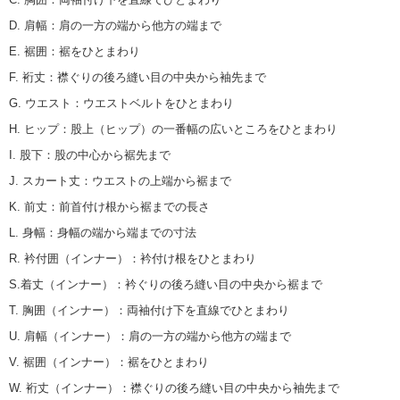
D. 肩幅
：
肩の一方の端から他方の端まで
E. 裾囲
：
裾をひとまわり
F. 裄丈
：
襟ぐりの後ろ縫い目の中央から袖先まで
G. ウエスト
：
ウエストベルトをひとまわり
H. ヒップ
：
股上（ヒップ）の一番幅の広いところをひとまわり
I. 股下
：
股の中心から裾先まで
J. スカート丈
：
ウエストの上端から裾まで
K. 前丈
：
前首付け根から裾までの長さ
L. 身幅
：
身幅の端から端までの寸法
R. 衿付囲（インナー）
：
衿付け根をひとまわり
S.着丈（インナー）
：
衿ぐりの後ろ縫い目の中央から裾まで
T. 胸囲（インナー）
：
両袖付け下を直線でひとまわり
U. 肩幅（インナー）
：
肩の一方の端から他方の端まで
V. 裾囲（インナー）
：
裾をひとまわり
W. 裄丈（インナー）
：
襟ぐりの後ろ縫い目の中央から袖先まで