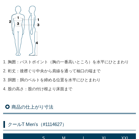
1. 胸囲
：
バストポイント（胸の一番高いところ）を水平にひとまわり
2. 裄丈
：
後襟ぐり中央から肩線を通って袖口の端まで
3. 胴囲
：
胴のベルトを締める位置を水平にひとまわり
4. 股の高さ
：
股の付け根より床面まで
商品の仕上がり寸法
クールT Men's（#1114627）
S
M
L
XL
XXL