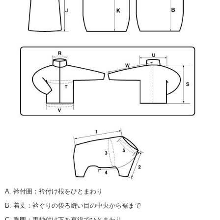
A. 衿付囲
：
衿付け根をひとまわり
B. 着丈
：
衿ぐりの後ろ縫い目の中央から裾まで
C. 胸囲
：
両袖付け下を直線でひとまわり