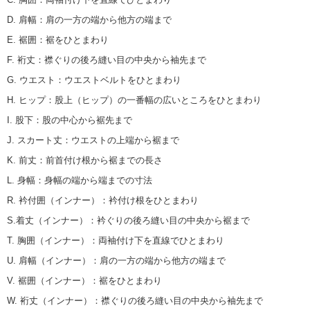
D. 肩幅
：
肩の一方の端から他方の端まで
E. 裾囲
：
裾をひとまわり
F. 裄丈
：
襟ぐりの後ろ縫い目の中央から袖先まで
G. ウエスト
：
ウエストベルトをひとまわり
H. ヒップ
：
股上（ヒップ）の一番幅の広いところをひとまわり
I. 股下
：
股の中心から裾先まで
J. スカート丈
：
ウエストの上端から裾まで
K. 前丈
：
前首付け根から裾までの長さ
L. 身幅
：
身幅の端から端までの寸法
R. 衿付囲（インナー）
：
衿付け根をひとまわり
S.着丈（インナー）
：
衿ぐりの後ろ縫い目の中央から裾まで
T. 胸囲（インナー）
：
両袖付け下を直線でひとまわり
U. 肩幅（インナー）
：
肩の一方の端から他方の端まで
V. 裾囲（インナー）
：
裾をひとまわり
W. 裄丈（インナー）
：
襟ぐりの後ろ縫い目の中央から袖先まで