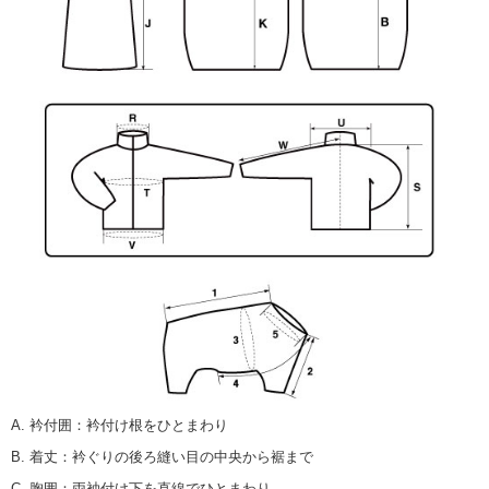
A. 衿付囲
：
衿付け根をひとまわり
B. 着丈
：
衿ぐりの後ろ縫い目の中央から裾まで
C. 胸囲
：
両袖付け下を直線でひとまわり