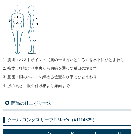
1. 胸囲
：
バストポイント（胸の一番高いところ）を水平にひとまわり
2. 裄丈
：
後襟ぐり中央から肩線を通って袖口の端まで
3. 胴囲
：
胴のベルトを締める位置を水平にひとまわり
4. 股の高さ
：
股の付け根より床面まで
商品の仕上がり寸法
クール ロングスリーブT Men's（#1114629）
S
M
L
XL