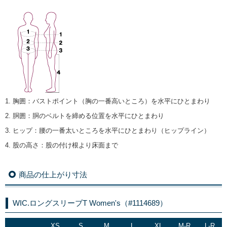
1. 胸囲
：
バストポイント（胸の一番高いところ）を水平にひとまわり
2. 胴囲
：
胴のベルトを締める位置を水平にひとまわり
3. ヒップ
：
腰の一番太いところを水平にひとまわり（ヒップライン）
4. 股の高さ
：
股の付け根より床面まで
商品の仕上がり寸法
WIC.ロングスリーブT Women's（#1114689）
XS
S
M
L
XL
M-R
L-R