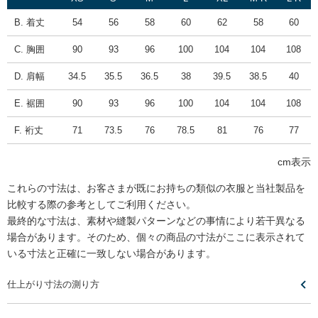
B. 着丈
54
56
58
60
62
58
60
C. 胸囲
90
93
96
100
104
104
108
D. 肩幅
34.5
35.5
36.5
38
39.5
38.5
40
E. 裾囲
90
93
96
100
104
104
108
F. 裄丈
71
73.5
76
78.5
81
76
77
cm表示
これらの寸法は、お客さまが既にお持ちの類似の衣服と当社製品を
比較する際の参考としてご利用ください。
最終的な寸法は、素材や縫製パターンなどの事情により若干異なる
場合があります。そのため、個々の商品の寸法がここに表示されて
いる寸法と正確に一致しない場合があります。
仕上がり寸法の測り方