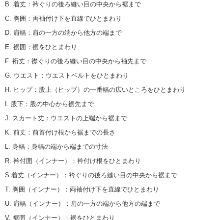
B. 着丈
：
衿ぐりの後ろ縫い目の中央から裾まで
C. 胸囲
：
両袖付け下を直線でひとまわり
D. 肩幅
：
肩の一方の端から他方の端まで
E. 裾囲
：
裾をひとまわり
F. 裄丈
：
襟ぐりの後ろ縫い目の中央から袖先まで
G. ウエスト
：
ウエストベルトをひとまわり
H. ヒップ
：
股上（ヒップ）の一番幅の広いところをひとまわり
I. 股下
：
股の中心から裾先まで
J. スカート丈
：
ウエストの上端から裾まで
K. 前丈
：
前首付け根から裾までの長さ
L. 身幅
：
身幅の端から端までの寸法
R. 衿付囲（インナー）
：
衿付け根をひとまわり
S.着丈（インナー）
：
衿ぐりの後ろ縫い目の中央から裾まで
T. 胸囲（インナー）
：
両袖付け下を直線でひとまわり
U. 肩幅（インナー）
：
肩の一方の端から他方の端まで
V. 裾囲（インナー）
：
裾をひとまわり