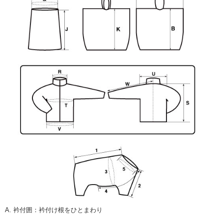
A. 衿付囲
：
衿付け根をひとまわり