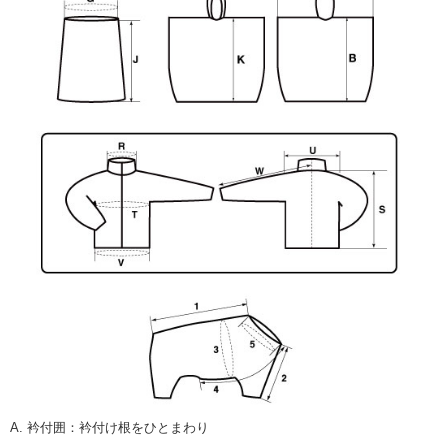
A. 衿付囲
：
衿付け根をひとまわり