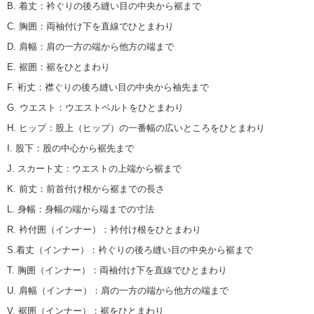
B. 着丈
：
衿ぐりの後ろ縫い目の中央から裾まで
C. 胸囲
：
両袖付け下を直線でひとまわり
D. 肩幅
：
肩の一方の端から他方の端まで
E. 裾囲
：
裾をひとまわり
F. 裄丈
：
襟ぐりの後ろ縫い目の中央から袖先まで
G. ウエスト
：
ウエストベルトをひとまわり
H. ヒップ
：
股上（ヒップ）の一番幅の広いところをひとまわり
I. 股下
：
股の中心から裾先まで
J. スカート丈
：
ウエストの上端から裾まで
K. 前丈
：
前首付け根から裾までの長さ
L. 身幅
：
身幅の端から端までの寸法
R. 衿付囲（インナー）
：
衿付け根をひとまわり
S.着丈（インナー）
：
衿ぐりの後ろ縫い目の中央から裾まで
T. 胸囲（インナー）
：
両袖付け下を直線でひとまわり
U. 肩幅（インナー）
：
肩の一方の端から他方の端まで
V. 裾囲（インナー）
：
裾をひとまわり