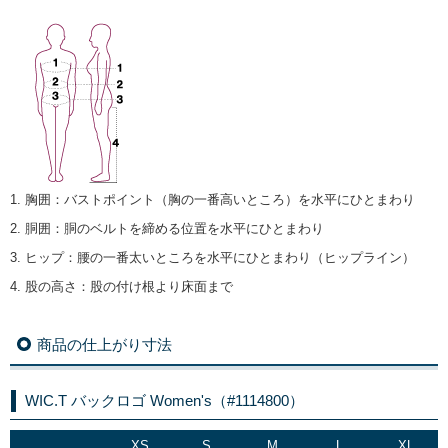
1. 胸囲
：
バストポイント（胸の一番高いところ）を水平にひとまわり
2. 胴囲
：
胴のベルトを締める位置を水平にひとまわり
3. ヒップ
：
腰の一番太いところを水平にひとまわり（ヒップライン）
4. 股の高さ
：
股の付け根より床面まで
商品の仕上がり寸法
WIC.T バックロゴ Women's（#1114800）
XS
S
M
L
XL