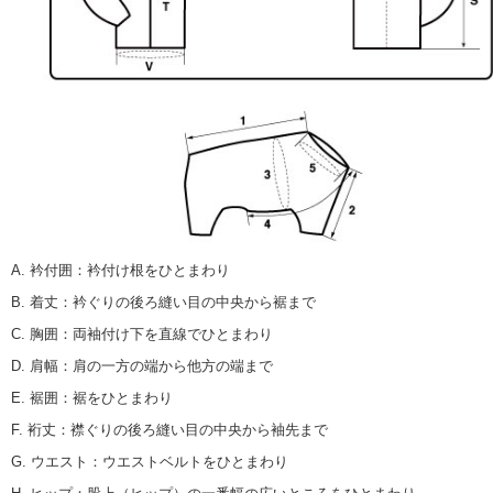
A. 衿付囲
：
衿付け根をひとまわり
B. 着丈
：
衿ぐりの後ろ縫い目の中央から裾まで
C. 胸囲
：
両袖付け下を直線でひとまわり
D. 肩幅
：
肩の一方の端から他方の端まで
E. 裾囲
：
裾をひとまわり
F. 裄丈
：
襟ぐりの後ろ縫い目の中央から袖先まで
G. ウエスト
：
ウエストベルトをひとまわり