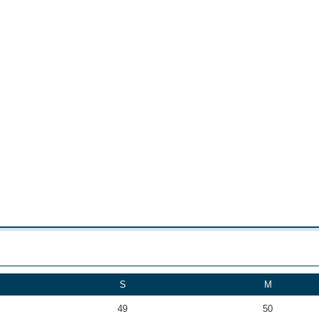
S
M
49
50