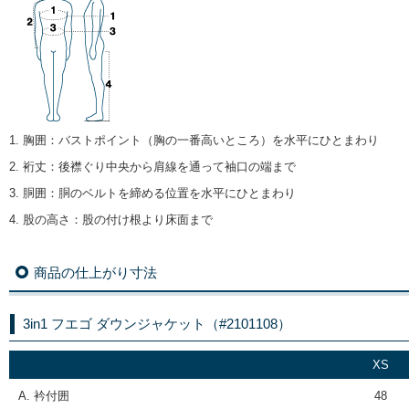
1. 胸囲
：
バストポイント（胸の一番高いところ）を水平にひとまわり
2. 裄丈
：
後襟ぐり中央から肩線を通って袖口の端まで
3. 胴囲
：
胴のベルトを締める位置を水平にひとまわり
4. 股の高さ
：
股の付け根より床面まで
商品の仕上がり寸法
3in1 フエゴ ダウンジャケット（#2101108）
XS
A. 衿付囲
48