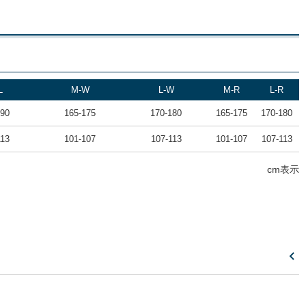
L
M-W
L-W
M-R
L-R
190
165-175
170-180
165-175
170-180
113
101-107
107-113
101-107
107-113
cm表示