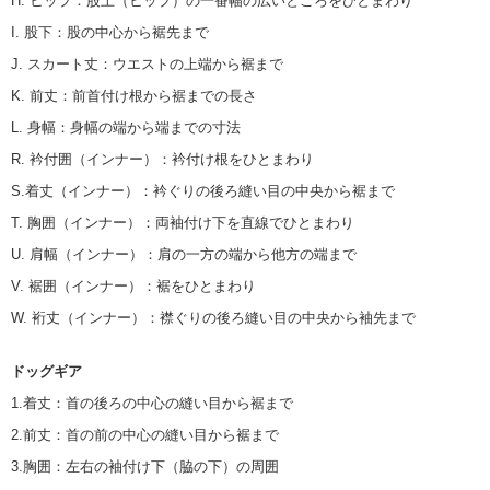
H. ヒップ
：
股上（ヒップ）の一番幅の広いところをひとまわり
I. 股下
：
股の中心から裾先まで
J. スカート丈
：
ウエストの上端から裾まで
K. 前丈
：
前首付け根から裾までの長さ
L. 身幅
：
身幅の端から端までの寸法
R. 衿付囲（インナー）
：
衿付け根をひとまわり
S.着丈（インナー）
：
衿ぐりの後ろ縫い目の中央から裾まで
T. 胸囲（インナー）
：
両袖付け下を直線でひとまわり
U. 肩幅（インナー）
：
肩の一方の端から他方の端まで
V. 裾囲（インナー）
：
裾をひとまわり
W. 裄丈（インナー）
：
襟ぐりの後ろ縫い目の中央から袖先まで
ドッグギア
1.着丈
：
首の後ろの中心の縫い目から裾まで
2.前丈
：
首の前の中心の縫い目から裾まで
3.胸囲
：
左右の袖付け下（脇の下）の周囲