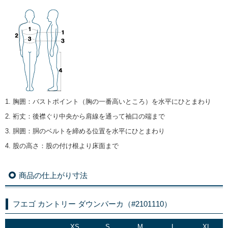
1. 胸囲
：
バストポイント（胸の一番高いところ）を水平にひとまわり
2. 裄丈
：
後襟ぐり中央から肩線を通って袖口の端まで
3. 胴囲
：
胴のベルトを締める位置を水平にひとまわり
4. 股の高さ
：
股の付け根より床面まで
商品の仕上がり寸法
フエゴ カントリー ダウンパーカ（#2101110）
XS
S
M
L
XL