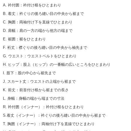
A. 衿付囲
：
衿付け根をひとまわり
B. 着丈
：
衿ぐりの後ろ縫い目の中央から裾まで
C. 胸囲
：
両袖付け下を直線でひとまわり
D. 肩幅
：
肩の一方の端から他方の端まで
E. 裾囲
：
裾をひとまわり
F. 裄丈
：
襟ぐりの後ろ縫い目の中央から袖先まで
G. ウエスト
：
ウエストベルトをひとまわり
H. ヒップ
：
股上（ヒップ）の一番幅の広いところをひとまわり
I. 股下
：
股の中心から裾先まで
J. スカート丈
：
ウエストの上端から裾まで
K. 前丈
：
前首付け根から裾までの長さ
L. 身幅
：
身幅の端から端までの寸法
R. 衿付囲（インナー）
：
衿付け根をひとまわり
S.着丈（インナー）
：
衿ぐりの後ろ縫い目の中央から裾まで
T. 胸囲（インナー）
：
両袖付け下を直線でひとまわり