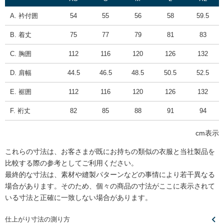
A. 衿付囲
54
55
56
58
59.5
B. 着丈
75
77
79
81
83
C. 胸囲
112
116
120
126
132
D. 肩幅
44.5
46.5
48.5
50.5
52.5
E. 裾囲
112
116
120
126
132
F. 裄丈
82
85
88
91
94
cm表示
これらの寸法は、お客さまが既にお持ちの類似の衣服と当社製品を
比較する際の参考としてご利用ください。
最終的な寸法は、素材や縫製パターンなどの事情により若干異なる
場合があります。そのため、個々の商品の寸法がここに表示されて
いる寸法と正確に一致しない場合があります。
仕上がり寸法の測り方