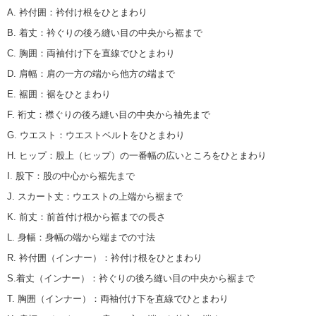
A. 衿付囲
：
衿付け根をひとまわり
B. 着丈
：
衿ぐりの後ろ縫い目の中央から裾まで
C. 胸囲
：
両袖付け下を直線でひとまわり
D. 肩幅
：
肩の一方の端から他方の端まで
E. 裾囲
：
裾をひとまわり
F. 裄丈
：
襟ぐりの後ろ縫い目の中央から袖先まで
G. ウエスト
：
ウエストベルトをひとまわり
H. ヒップ
：
股上（ヒップ）の一番幅の広いところをひとまわり
I. 股下
：
股の中心から裾先まで
J. スカート丈
：
ウエストの上端から裾まで
K. 前丈
：
前首付け根から裾までの長さ
L. 身幅
：
身幅の端から端までの寸法
R. 衿付囲（インナー）
：
衿付け根をひとまわり
S.着丈（インナー）
：
衿ぐりの後ろ縫い目の中央から裾まで
T. 胸囲（インナー）
：
両袖付け下を直線でひとまわり