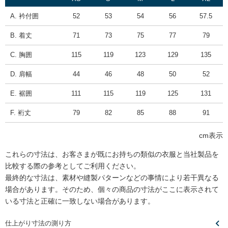
A. 衿付囲
52
53
54
56
57.5
B. 着丈
71
73
75
77
79
C. 胸囲
115
119
123
129
135
D. 肩幅
44
46
48
50
52
E. 裾囲
111
115
119
125
131
F. 裄丈
79
82
85
88
91
cm表示
これらの寸法は、お客さまが既にお持ちの類似の衣服と当社製品を
比較する際の参考としてご利用ください。
最終的な寸法は、素材や縫製パターンなどの事情により若干異なる
場合があります。そのため、個々の商品の寸法がここに表示されて
いる寸法と正確に一致しない場合があります。
仕上がり寸法の測り方