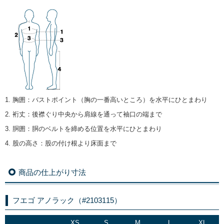
1. 胸囲
：
バストポイント（胸の一番高いところ）を水平にひとまわり
2. 裄丈
：
後襟ぐり中央から肩線を通って袖口の端まで
3. 胴囲
：
胴のベルトを締める位置を水平にひとまわり
4. 股の高さ
：
股の付け根より床面まで
商品の仕上がり寸法
フエゴ アノラック（#2103115）
XS
S
M
L
XL