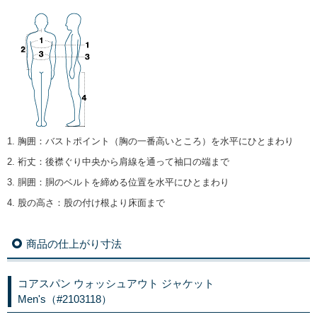
1. 胸囲
：
バストポイント（胸の一番高いところ）を水平にひとまわり
2. 裄丈
：
後襟ぐり中央から肩線を通って袖口の端まで
3. 胴囲
：
胴のベルトを締める位置を水平にひとまわり
4. 股の高さ
：
股の付け根より床面まで
商品の仕上がり寸法
コアスパン ウォッシュアウト ジャケット
Men's（#2103118）