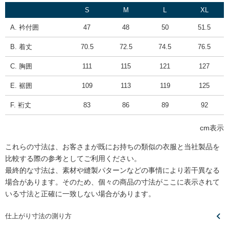
S
M
L
XL
A. 衿付囲
47
48
50
51.5
B. 着丈
70.5
72.5
74.5
76.5
C. 胸囲
111
115
121
127
E. 裾囲
109
113
119
125
F. 裄丈
83
86
89
92
cm表示
これらの寸法は、お客さまが既にお持ちの類似の衣服と当社製品を
比較する際の参考としてご利用ください。
最終的な寸法は、素材や縫製パターンなどの事情により若干異なる
場合があります。そのため、個々の商品の寸法がここに表示されて
いる寸法と正確に一致しない場合があります。
仕上がり寸法の測り方