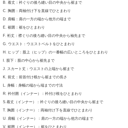
B. 着丈
：
衿ぐりの後ろ縫い目の中央から裾まで
C. 胸囲
：
両袖付け下を直線でひとまわり
D. 肩幅
：
肩の一方の端から他方の端まで
E. 裾囲
：
裾をひとまわり
F. 裄丈
：
襟ぐりの後ろ縫い目の中央から袖先まで
G. ウエスト
：
ウエストベルトをひとまわり
H. ヒップ
：
股上（ヒップ）の一番幅の広いところをひとまわり
I. 股下
：
股の中心から裾先まで
J. スカート丈
：
ウエストの上端から裾まで
K. 前丈
：
前首付け根から裾までの長さ
L. 身幅
：
身幅の端から端までの寸法
R. 衿付囲（インナー）
：
衿付け根をひとまわり
S.着丈（インナー）
：
衿ぐりの後ろ縫い目の中央から裾まで
T. 胸囲（インナー）
：
両袖付け下を直線でひとまわり
U. 肩幅（インナー）
：
肩の一方の端から他方の端まで
V. 裾囲（インナー）
：
裾をひとまわり