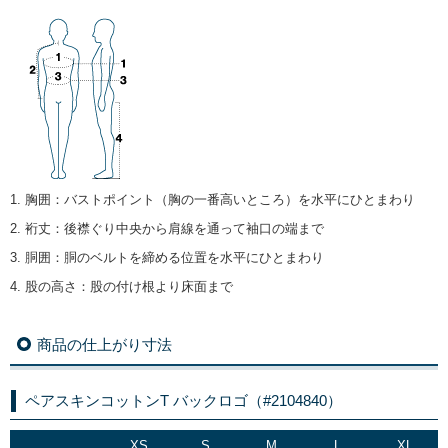
1. 胸囲
：
バストポイント（胸の一番高いところ）を水平にひとまわり
2. 裄丈
：
後襟ぐり中央から肩線を通って袖口の端まで
3. 胴囲
：
胴のベルトを締める位置を水平にひとまわり
4. 股の高さ
：
股の付け根より床面まで
商品の仕上がり寸法
ペアスキンコットンT バックロゴ（#2104840）
XS
S
M
L
XL