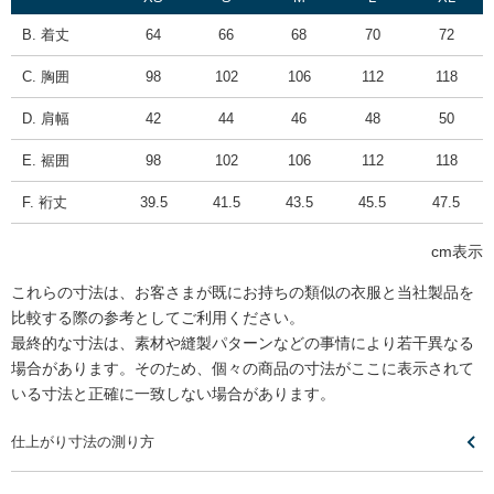
B. 着丈
64
66
68
70
72
C. 胸囲
98
102
106
112
118
D. 肩幅
42
44
46
48
50
E. 裾囲
98
102
106
112
118
F. 裄丈
39.5
41.5
43.5
45.5
47.5
cm表示
これらの寸法は、お客さまが既にお持ちの類似の衣服と当社製品を
比較する際の参考としてご利用ください。
最終的な寸法は、素材や縫製パターンなどの事情により若干異なる
場合があります。そのため、個々の商品の寸法がここに表示されて
いる寸法と正確に一致しない場合があります。
仕上がり寸法の測り方