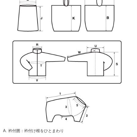
A. 衿付囲
：
衿付け根をひとまわり