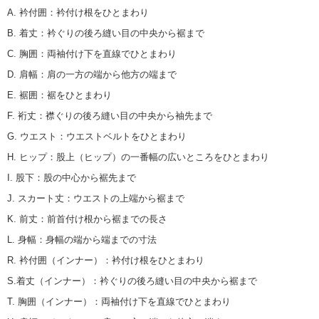
A. 衿付囲
：
衿付け根をひとまわり
B. 着丈
：
衿ぐりの後ろ縫い目の中央から裾まで
C. 胸囲
：
両袖付け下を直線でひとまわり
D. 肩幅
：
肩の一方の端から他方の端まで
E. 裾囲
：
裾をひとまわり
F. 裄丈
：
襟ぐりの後ろ縫い目の中央から袖先まで
G. ウエスト
：
ウエストベルトをひとまわり
H. ヒップ
：
股上（ヒップ）の一番幅の広いところをひとまわり
I. 股下
：
股の中心から裾先まで
J. スカート丈
：
ウエストの上端から裾まで
K. 前丈
：
前首付け根から裾までの長さ
L. 身幅
：
身幅の端から端までの寸法
R. 衿付囲（インナー）
：
衿付け根をひとまわり
S.着丈（インナー）
：
衿ぐりの後ろ縫い目の中央から裾まで
T. 胸囲（インナー）
：
両袖付け下を直線でひとまわり