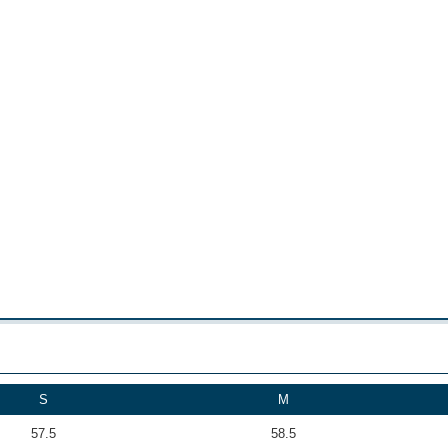
S
M
57.5
58.5