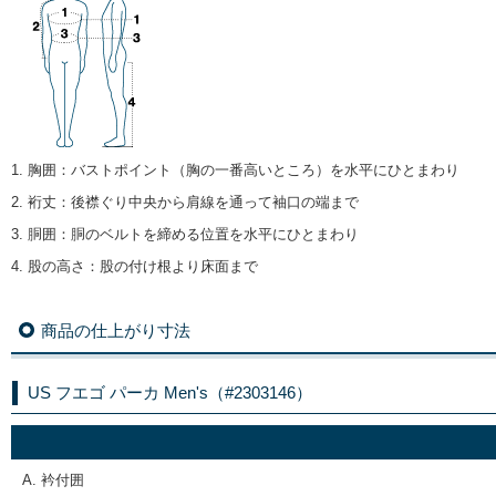
1. 胸囲
：
バストポイント（胸の一番高いところ）を水平にひとまわり
2. 裄丈
：
後襟ぐり中央から肩線を通って袖口の端まで
3. 胴囲
：
胴のベルトを締める位置を水平にひとまわり
4. 股の高さ
：
股の付け根より床面まで
商品の仕上がり寸法
US フエゴ パーカ Men's（#2303146）
A. 衿付囲