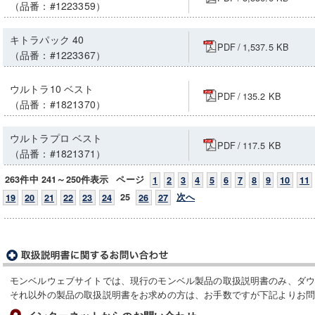
（品番：#1223359）
キトラパック 40
PDF
/
1,537.5 KB
（品番：#1223367）
ウルトラ10 ベスト
PDF
/
135.2 KB
（品番：#1821370）
ウルトラプロ ベスト
PDF
/
117.5 KB
（品番：#1821371）
263件中 241～250件表示
ページ
1
2
3
4
5
6
7
8
9
10
11
25
次へ
19
20
21
22
23
24
26
27
モンベルウェブサイトでは、現行のモンベル製品の取扱説明書のみ、ダ
それ以外の製品の取扱説明書をお求めの方は、お手数ですが下記よりお