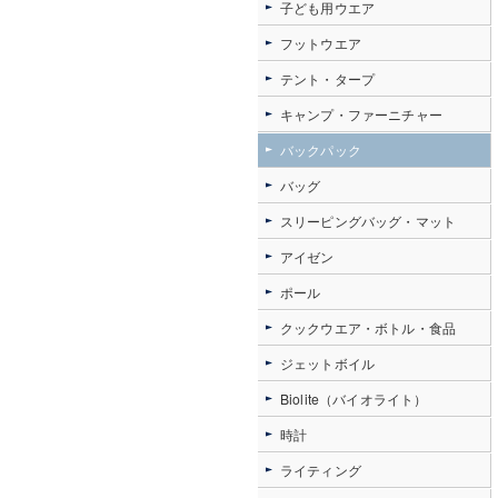
子ども用ウエア
フットウエア
テント・タープ
キャンプ・ファーニチャー
バックパック
バッグ
スリーピングバッグ・マット
アイゼン
ポール
クックウエア・ボトル・食品
ジェットボイル
Biolite（バイオライト）
時計
ライティング