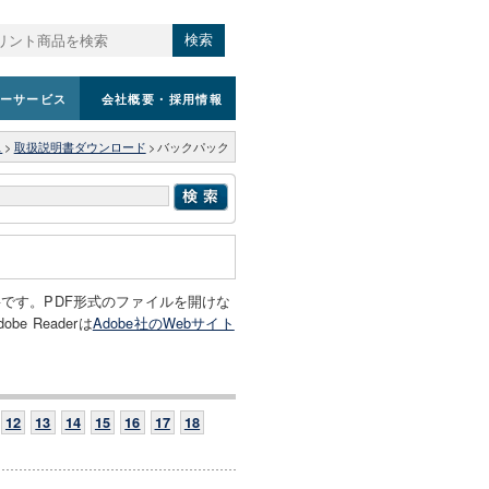
検索
ーサービス
会社概要
・採用情報
ス
>
取扱説明書ダウンロード
>
バックパック
必要です。PDF形式のファイルを開けな
e Readerは
Adobe社のWebサイト
12
13
14
15
16
17
18