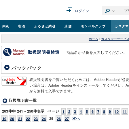
ログイン
保険
宿泊
ふるさと納税
店舗
モンベル
クラブ
カスタマ
ホーム
>
カスタマーサービ
商品名か品番を入力してください。
バックパック
取扱説明書をご覧いただくためには、Adobe Readerが
い場合は、Adobe Readerをインストールしてください。Adob
から無料で入手できます。
263件中 241～250件表示
ページ
1
2
3
4
5
6
7
8
9
10
11
25
次へ
19
20
21
22
23
24
26
27