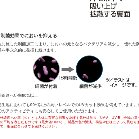
制菌効果でにおいを抑える
地に施した制菌加工により、においの元となるバクテリアを減少し、優れた
果を半永久的に発揮し続けます。
外線遮へい率90%以上
色生地においても90%以上の高いレベルでのUVカット効果を備えています。
でのアクティビティにも安心してご使用いただけます。
外線遮へい率（%）とは人体に有害な影響を及ぼす紫外線波長（UV-A、UV-B）全域の遮
の平均を表したものです（最大値100%）。製品の色の濃淡、構造や仕様によって異なり
ので、用途に合わせてお選びください。