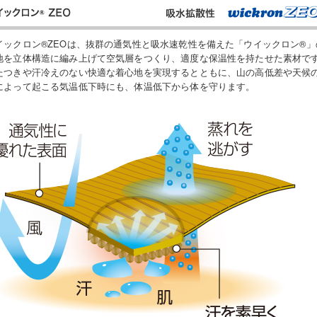
イックロン®ZEOは、抜群の通気性と吸水速乾性を備えた「ウイックロン®」
地を立体構造に編み上げて空気層をつくり、適度な保温性を持たせた素材で
たつきや汗冷えのない快適な着心地を実現するとともに、山の高低差や天候
によって起こる気温低下時にも、体温低下から体を守ります。