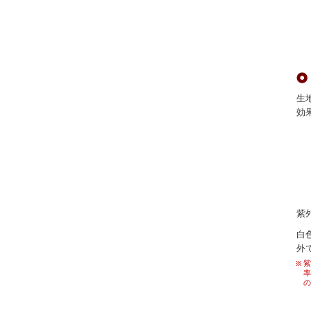
生
効
紫
白
外
紫
率