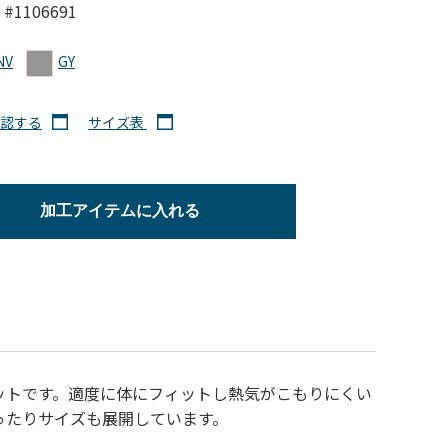
#1106691
NV
GY
認する
サイズ表
加工アイテムに入れる
ットです。適度に体にフィットし熱気がこもりにくい
ったりサイズも展開しています。