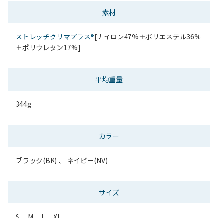
素材
ストレッチクリマプラス®
[ナイロン47%＋ポリエステル36%
＋ポリウレタン17%]
平均重量
344g
カラー
ブラック(BK) 、 ネイビー(NV)
サイズ
S、 M、 L、 XL