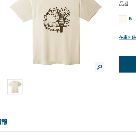
品番
IV
在庫を確
情報