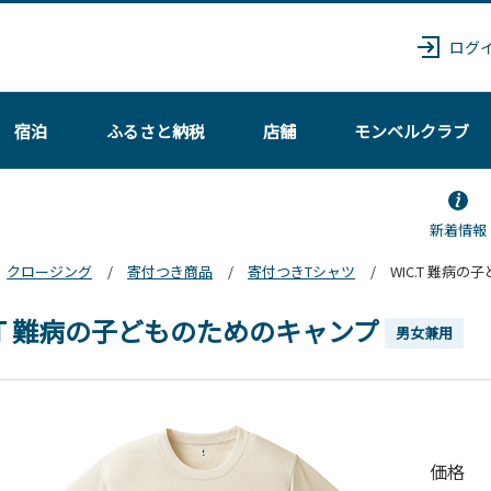
ログ
宿泊
ふるさと納税
店舗
モンベル
クラブ
新着情報
クロージング
寄付つき商品
寄付つきTシャツ
WIC.T 難病
C.T 難病の子どものためのキャンプ
男女兼用
価格