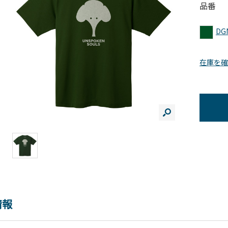
品番
DG
在庫を確
情報