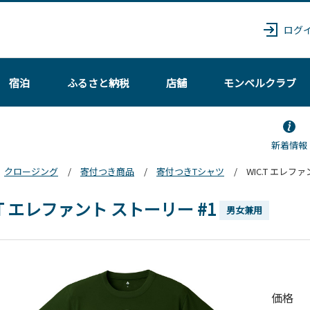
ログ
宿泊
ふるさと納税
店舗
モンベル
クラブ
新着情報
クロージング
寄付つき商品
寄付つきTシャツ
WIC.T エレフ
.T エレファント ストーリー #1
男女兼用
価格