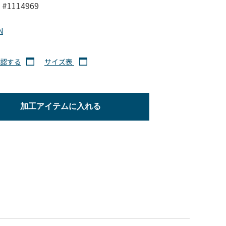
#1114969
N
認する
サイズ表
加工アイテムに入れる