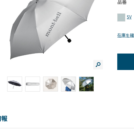
品番
SV
在庫を確
情報