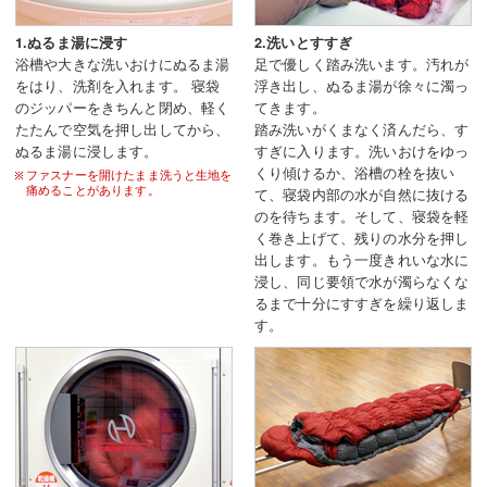
1.ぬるま湯に浸す
2.洗いとすすぎ
浴槽や大きな洗いおけにぬるま湯
足で優しく踏み洗います。汚れが
をはり、洗剤を入れます。 寝袋
浮き出し、ぬるま湯が徐々に濁っ
のジッパーをきちんと閉め、軽く
てきます。
たたんで空気を押し出してから、
踏み洗いがくまなく済んだら、す
ぬるま湯に浸します。
すぎに入ります。洗いおけをゆっ
くり傾けるか、浴槽の栓を抜い
ファスナーを開けたまま洗うと生地を
痛めることがあります。
て、寝袋内部の水が自然に抜ける
のを待ちます。そして、寝袋を軽
く巻き上げて、残りの水分を押し
出します。もう一度きれいな水に
浸し、同じ要領で水が濁らなくな
るまで十分にすすぎを繰り返しま
す。