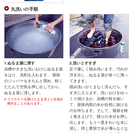
丸洗いの手順
1.ぬるま湯に浸す
2.洗いとすすぎ
浴槽や大きな洗いおけにぬるま湯
足で優しく踏み洗います。汚れが
をはり、洗剤を入れます。 寝袋
浮き出し、ぬるま湯が徐々に濁っ
のジッパーをきちんと閉め、軽く
てきます。
たたんで空気を押し出してから、
踏み洗いがくまなく済んだら、す
ぬるま湯に浸します。
すぎに入ります。洗いおけをゆっ
くり傾けるか、浴槽の栓を抜い
ファスナーを開けたまま洗うと生地を
痛めることがあります。
て、寝袋内部の水が自然に抜ける
のを待ちます。そして、寝袋を軽
く巻き上げて、残りの水分を押し
出します。もう一度きれいな水に
浸し、同じ要領で水が濁らなくな