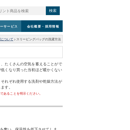
検索
ーサービス
会社概要
・採用情報
濯について
>
スリーピングバッグの洗濯方法
と、たくさんの空気を蓄えることがで
が低くなり買った当初ほど暖かくない
、それぞれ使用する洗剤や乾燥方法が
します。
綿であることを明示ください。
を奪い、保温性を低下させてしま