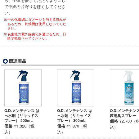
ら、全体を優しくたたくようにし
て中綿の片寄りをほぐしてくださ
い。
中の化繊綿にダメージを与える恐れが
あるため、乾燥機は使用しないでくだ
さい。
表生地の紫外線劣化を避けるため、日
陰で乾燥させてください。
O.D.メンテナンス は
O.D.メンテナンス は
O.D.メンテナン
っ水剤（リキッドス
っ水剤（リキッドス
菌消臭スプレー
プレー） 200mL
プレー） 300mL
¥2,700（
価格
¥1,320（税
¥1,870（税
価格
価格
込）
込）
込）