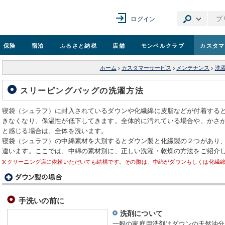
ログイン
保険
宿泊
ふるさと納税
店舗
モンベル
クラブ
カスタマ
ホーム
>
カスタマーサービス
>
メンテナンス
>
洗
スリーピングバッグの洗濯方法
寝袋（シュラフ）に封入されているダウンや化繊綿に皮脂などが付着する
きなくなり、保温性が低下してきます。全体的に汚れている場合や、かさ
と感じる場合は、全体を洗います。
寝袋（シュラフ）の中綿素材を大別するとダウン製と化繊製の２つがあり
違います。ここでは、中綿の素材別に、正しい洗濯・乾燥の方法をご紹介
クリーニング店に依頼いただいても結構です。その際は、中綿がダウンもしくは化繊
手洗いの前に
洗剤について
一般の家庭用洗剤はダウンの天然油分