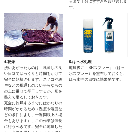
るまで十分にすすぎを繰り返しま
す。
4.乾燥
5.はっ水処理
洗いあがったものは、風通しの良
乾燥後に「SRスプレー」（はっ
い日陰でゆっくりと時間をかけて
水スプレー）を塗布しておくと、
完全に乾燥させます。スノコや網
はっ水性の回復に効果的です。
戸などの風通しのよい平らなもの
の上に乗せて平干しするか、形を
整えて吊るしておきます。
完全に乾燥するまでにはかなりの
時間がかかるため（温度や湿度な
どの条件により、一週間以上の場
合もあります）、この作業は気長
に行うべきです。完全に乾燥した