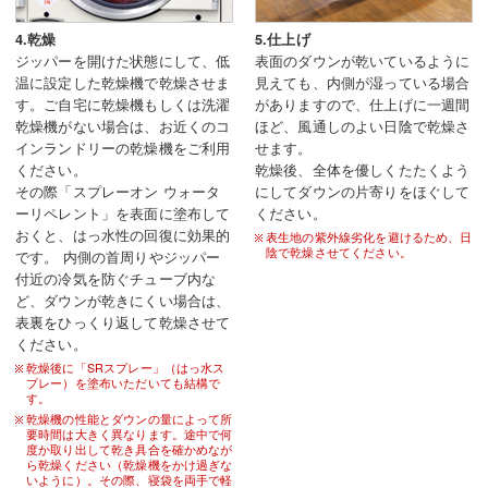
4.乾燥
5.仕上げ
ジッパーを開けた状態にして、低
表面のダウンが乾いているように
温に設定した乾燥機で乾燥させま
見えても、内側が湿っている場合
す。ご自宅に乾燥機もしくは洗濯
がありますので、仕上げに一週間
乾燥機がない場合は、お近くのコ
ほど、風通しのよい日陰で乾燥さ
インランドリーの乾燥機をご利用
せます。
ください。
乾燥後、全体を優しくたたくよう
その際「スプレーオン ウォータ
にしてダウンの片寄りをほぐして
ーリペレント」を表面に塗布して
ください。
おくと、はっ水性の回復に効果的
表生地の紫外線劣化を避けるため、日
陰で乾燥させてください。
です。 内側の首周りやジッパー
付近の冷気を防ぐチューブ内な
ど、ダウンが乾きにくい場合は、
表裏をひっくり返して乾燥させて
ください。
乾燥後に「SRスプレー」（はっ水ス
プレー）を塗布いただいても結構で
す。
乾燥機の性能とダウンの量によって所
要時間は大きく異なります。途中で何
度か取り出して乾き具合を確かめなが
ら乾燥ください（乾燥機をかけ過ぎな
いように）。その際、寝袋を両手で軽