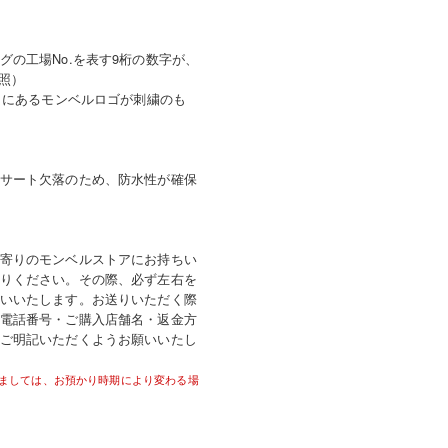
の工場No.を表す9桁の数字が、
参照）
甲にあるモンベルロゴが刺繍のも
サート欠落のため、防水性が確保
寄りのモンベルストアにお持ちい
りください。その際、必ず左右を
いいたします。お送りいただく際
電話番号・ご購入店舗名・返金方
ご明記いただくようお願いいたし
ましては、お預かり時期により変わる場