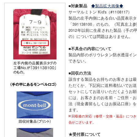
◆製品拡大画像◆
■対象製品
サーマルミトン Kid's（#1108117）
製品の左手内側にある白い品質表示タグ
「391138100」のもの。（写真左上
2012年以前に生産された製品（手の
の）については問題はありません。
■不具合の内容について
製品内部のポリウレタン防水透湿イン
できない。
■回収の方法
該当する製品をお持ちのお客さまは最
ただくか、下記宛に送料着払いでお送
セットにしてお送りいただくようお願
には、お客さまのお名前・ご住所・お
法（現金書留もしくはお振込口座）を
ます。
回収後の対応（修理・交換・返品）につき
合がございます。
★受付票について