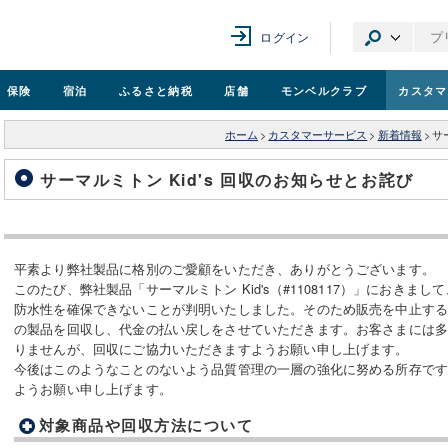
ログイン
保険
宿泊
ふるさと納税
店舗
モンベル
クラブ
カスタマ
ホーム
>
カスタマーサービス
>
新着情報
>
サ
サーマルミトン Kid's 回収のお知らせとお詫び
平素より弊社製品に格別のご愛顧をいただき、ありがとうございます。
このたび、弊社製品「サーマルミトン Kid's（#1108117）」におき
防水性を確保できないことが判明いたしました。そのため販売を中止す
の製品を回収し、代金の払い戻しをさせていただきます。お客さまには
りませんが、回収にご協力いただきますようお願い申し上げます。
今後はこのようなことのないよう品質管理の一層の強化に努める所存で
ようお願い申し上げます。
対象商品や回収方法について