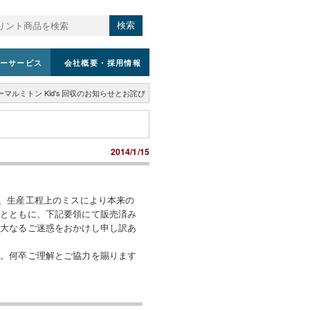
検索
ーサービス
会社概要
・採用情報
ーマルミトン Kid's 回収のお知らせとお詫び
2014/1/15
まして、生産工程上のミスにより本来の
るとともに、下記要領にて販売済み
多大なるご迷惑をおかけし申し訳あ
す。何卒ご理解とご協力を賜ります