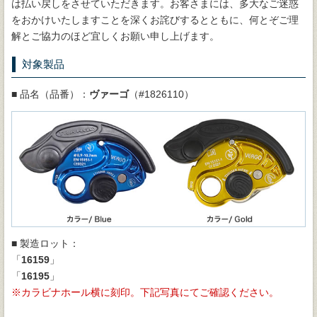
は払い戻しをさせていただきます。お客さまには、多大なご迷惑
をおかけいたしますことを深くお詫びするとともに、何とぞご理
解とご協力のほど宜しくお願い申し上げます。
対象製品
■ 品名（品番）：
ヴァーゴ
（#1826110）
■ 製造ロット：
「
16159
」
「
16195
」
カラビナホール横に刻印。下記写真にてご確認ください。