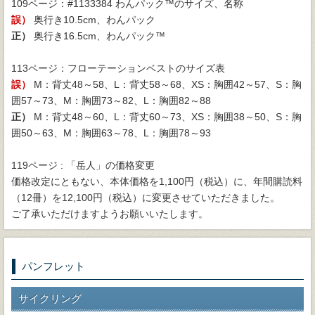
109ページ：#1133384 わんパック™のサイズ、名称
誤）
奥行き10.5cm、わんパック
正）
奥行き16.5cm、わんパック™
113ページ：フローテーションベストのサイズ表
誤）
M：背丈48～58、L：背丈58～68、XS：胸囲42～57、S：胸
囲57～73、M：胸囲73～82、L：胸囲82～88
正）
M：背丈48～60、L：背丈60～73、XS：胸囲38～50、S：胸
囲50～63、M：胸囲63～78、L：胸囲78～93
119ページ : 「岳人」の価格変更
価格改定にともない、本体価格を1,100円（税込）に、年間購読料
（12冊）を12,100円（税込）に変更させていただきました。
ご了承いただけますようお願いいたします。
パンフレット
サイクリング