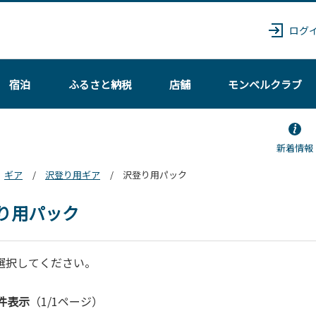
ログ
宿泊
ふるさと納税
店舗
モンベル
クラブ
新着情報
ギア
沢登り用ギア
沢登り用パック
り用パック
選択してください。
件表示
（1/1ページ）