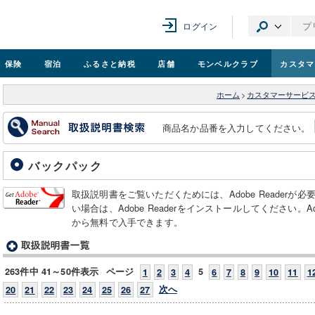
ログイン
保険
宿泊
ふるさと納税
店舗
モンベル
クラブ
カスタマ
ホーム
>
カスタマーサービ
商品名か品番を入力してください。
バックパック
取扱説明書をご覧いただくためには、Adobe Readerが
い場合は、Adobe Readerをインストールしてください。Adob
から無料で入手できます。
263件中 41～50件表示
ページ
5
1
2
3
4
6
7
8
9
10
11
1
次へ
20
21
22
23
24
25
26
27