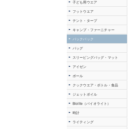
子ども用ウエア
フットウエア
テント・タープ
キャンプ・ファーニチャー
バックパック
バッグ
スリーピングバッグ・マット
アイゼン
ポール
クックウエア・ボトル・食品
ジェットボイル
Biolite（バイオライト）
時計
ライティング