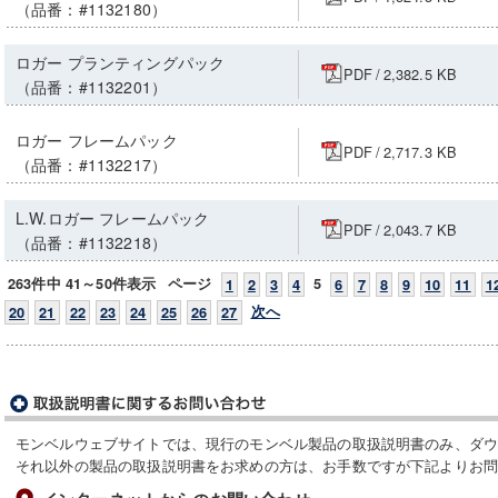
（品番：#1132180）
ロガー プランティングパック
PDF
/
2,382.5 KB
（品番：#1132201）
ロガー フレームパック
PDF
/
2,717.3 KB
（品番：#1132217）
L.W.ロガー フレームパック
PDF
/
2,043.7 KB
（品番：#1132218）
263件中 41～50件表示
ページ
5
1
2
3
4
6
7
8
9
10
11
1
次へ
20
21
22
23
24
25
26
27
モンベルウェブサイトでは、現行のモンベル製品の取扱説明書のみ、ダ
それ以外の製品の取扱説明書をお求めの方は、お手数ですが下記よりお