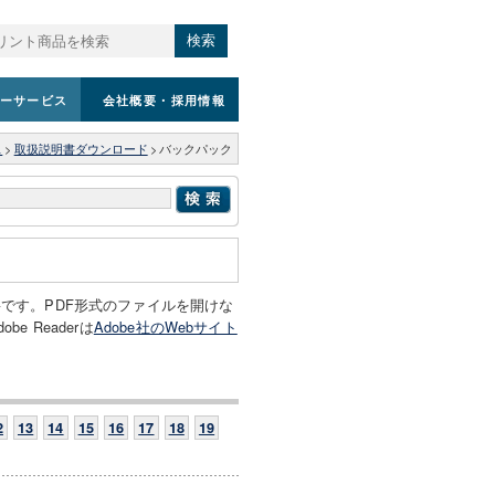
検索
ーサービス
会社概要
・採用情報
ス
>
取扱説明書ダウンロード
>
バックパック
必要です。PDF形式のファイルを開けな
e Readerは
Adobe社のWebサイト
2
13
14
15
16
17
18
19